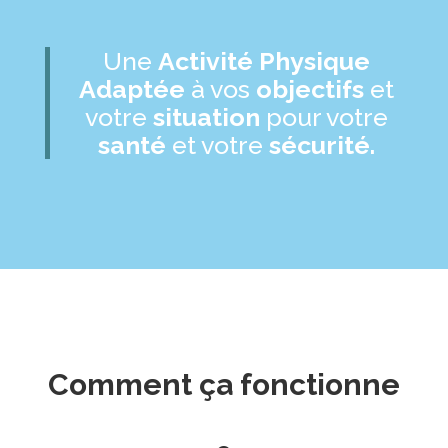
Une
Activité Physique
Adaptée
à vos
objectifs
et
votre
situation
pour votre
santé
et votre
sécurité.
Comment ça fonctionne